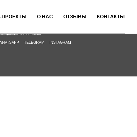
Оставить заявку
+7 (924) 934-32-32
-ПРОЕКТЫ
О НАС
ОТЗЫВЫ
КОНТАКТЫ
Хабаровск, Пугачева, 10
Ежедневно, 10:00–19:00
WHATSAPP
TELEGRAM
INSTAGRAM