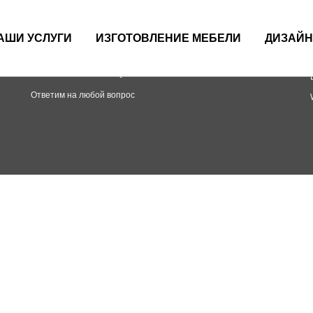
ты
АШИ УСЛУГИ
ИЗГОТОВЛЕНИЕ МЕБЕЛИ
ДИЗАЙН
+7 (924) 934-32-32
broskowood@yandex.ru
Ответим на любой вопрос