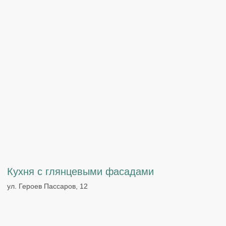
+7 (924) 934-32-32
broskowood@yandex.ru
Хабаровск, Пугачева, 10
О компании
Услуги
Наши проекты
Контакты
Политика конфиденциальности