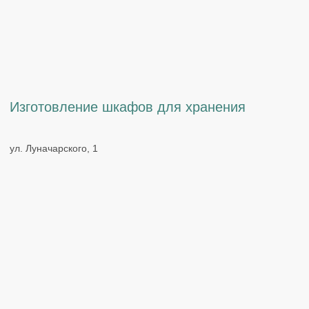
Угловая кухня для Алёны
пер. Байкальский, 1
ОБСУДИТЬ ПРОЕКТ
Оставьте свои данные и мы свяжемся
с вами в ближайшее время.
+7
Я принимаю условия
соглашения об обработке
персональных данных
Отправить